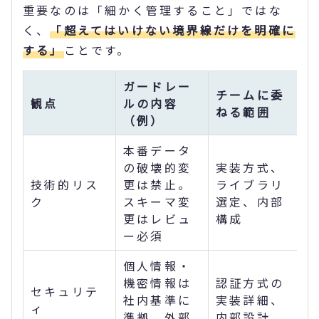
重要なのは「細かく管理すること」ではな
く、
「超えてはいけない境界線だけを明確に
する」
ことです。
ガードレー
チームに委
観点
ルの内容
ねる範囲
（例）
本番データ
の破壊的変
実装方式、
技術的リス
更は禁止。
ライブラリ
ク
スキーマ変
選定、内部
更はレビュ
構成
ー必須
個人情報・
機密情報は
認証方式の
セキュリテ
社内基準に
実装詳細、
ィ
準拠。外部
内部設計