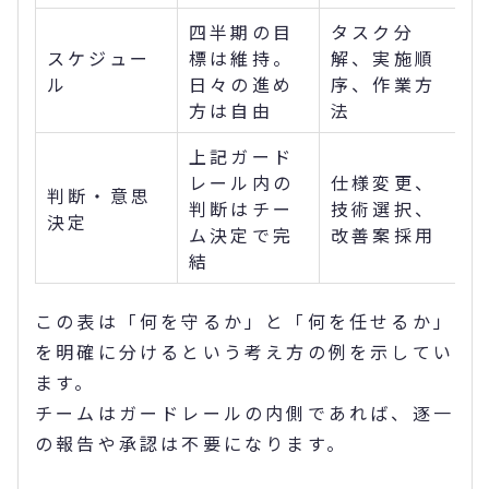
四半期の目
タスク分
スケジュー
標は維持。
解、実施順
ル
日々の進め
序、作業方
方は自由
法
上記ガード
レール内の
仕様変更、
判断・意思
判断はチー
技術選択、
決定
ム決定で完
改善案採用
結
この表は「何を守るか」と「何を任せるか」
を明確に分けるという考え方の例を示してい
ます。
チームはガードレールの内側であれば、逐一
の報告や承認は不要になります。