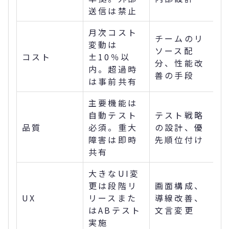
送信は禁止
月次コスト
チームのリ
変動は
ソース配
コスト
±10％以
分、性能改
内。超過時
善の手段
は事前共有
主要機能は
自動テスト
テスト戦略
品質
必須。重大
の設計、優
障害は即時
先順位付け
共有
大きなUI変
更は段階リ
画面構成、
UX
リースまた
導線改善、
はABテスト
文言変更
実施