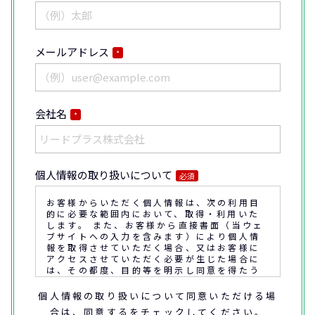
メールアドレス
*
会社名
*
個人情報の取り扱いについて
必須
お客様からいただく個人情報は、次の利用目
的に必要な範囲内において、取得・利用いた
します。 また、お客様から直接書面（当ウェ
ブサイトへの入力を含みます）により個人情
報を取得させていただく場合、又はお客様に
アクセスさせていただく必要が生じた場合に
は、その都度、目的等を明示し同意を得たう
えで取得又はアクセスさせていただきます。
個人情報の取り扱いについて同意いただける場
合は、同意するをチェックしてください。
なお、通話内容の確認や応対品質の評価・研