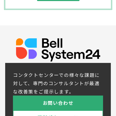
結果をお客様に報告するため
(4) ダイレクトメール、電子メール、電話等
による商品・サービスに関する情報の提供や
イベント、セミナー、展示会等のご案内をす
るため
(5)顧客サービスの向上や新サービスの研究開
発に活かすため
◆取得する個人データの項目
所属組織名（会社名・団体名等）、氏名、部
署、役職、業種、ご住所、電話番号、E-Mail
アドレス
◆個人情報の共同利用
当社は下記会社との間で、お客様の個人情報
コンタクトセンターでの様々な課題に
を次のとおり共同して利用いたします。
対して、専門のコンサルタントが最適
① 共同利用する者の範囲
な改善策をご提示します。
株式会社ベルシステム24ホールディングス
株式会社ベルシステム24ホールディングスの
お問い合わせ
プライバシーポリシーは
こちら
をご覧ください
株式会社ベルシステム24