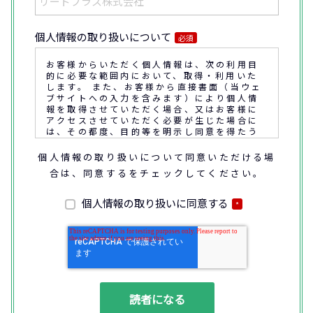
個人情報の取り扱いについて
必須
お客様からいただく個人情報は、次の利用目
的に必要な範囲内において、取得・利用いた
します。 また、お客様から直接書面（当ウェ
ブサイトへの入力を含みます）により個人情
報を取得させていただく場合、又はお客様に
アクセスさせていただく必要が生じた場合に
は、その都度、目的等を明示し同意を得たう
えで取得又はアクセスさせていただきます。
個人情報の取り扱いについて同意いただける場
合は、同意するをチェックしてください。
なお、通話内容の確認や応対品質の評価・研
修を通じて顧客満足の向上を図るために、お
客様との通話内容を書面、音声又は電子的方
個人情報の取り扱いに同意する
*
法により記録させていただくことがありま
す。
◆個人情報の利用目的
(1) お問い合わせいただいた内容やご相談に
対応するため
(2) 商品・サービスの提案、商談、契約の履
行、その他業務上必要な事務連絡を行うため
(3) ご要望いただいた資料の発送や確認した