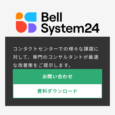
発に活かすため
◆取得する個人データの項目
所属組織名（会社名・団体名等）、氏名、部
署、役職、業種、ご住所、電話番号、E-Mail
アドレス
◆個人情報の共同利用
当社は下記会社との間で、お客様の個人情報
コンタクトセンターでの様々な課題に
を次のとおり共同して利用いたします。
対して、専門のコンサルタントが最適
① 共同利用する者の範囲
な改善策をご提示します。
株式会社ベルシステム24ホールディングス
株式会社ベルシステム24ホールディングスの
お問い合わせ
プライバシーポリシーは
こちら
をご覧ください
株式会社ベルシステム24
資料ダウンロード
株式会社ベルシステム24のプライバシーポリ
シーは
こちら
をご覧ください
② 共同で利用される個人データの項目