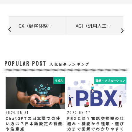
所属組織名（会社名・団体名等）、氏名、部
署、役職、業種、ご住所、電話番号、E-Mail
アドレス
③ 共同して利用する者の利用目的
CX（顧客体験価値）向上を成功に導くアプローチ
AGI（汎用人工知能）とは? 従来型AIとの違いや実現できることを解説
・お問い合わせいただいた内容やご相談に対
応するため
・電話、または電子メールによる商品・サー
ビスに関する情報の提供やイベント、セミナ
ー、展示会等のご案内をするため
POPULAR POST
④ 個人データの管理について責任を有する者
人気記事ランキング
リードプラス株式会社
生成AI
課題・ソリューション
⑤ 取得方法
当社ウェブサイトへの入力
◆個人情報の外部委託
利用目的の範囲内で、お客様の個人情報を当
2024.05.31
2022.05.17
社グループ会社や委託業者が使用することが
ChatGPTの日本語での使
PBXとは？電話交換機の仕
ございます。個人情報を委託する場合は、当
い方は？日本語設定の有無
組み・機能から種類・選び
社が規定する基準を満たす委託業者を選定
や注意点
方まで図解でわかりやすく
し、適切な取扱いが行われるよう管理・監督