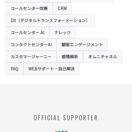
◆クッキー（Cookie）およびWebビーコン（クリ
アGIF）の利用
コールセンター改善
CRM
本ホームページの一部では、本サービスの運
用状況の把握や利便性の向上を図るため、
DX（デジタルトランスフォーメーション）
「クッキー」および「webビーコン」という
技術を利用し情報を収集する場合があります
コールセンター AI
ナレッジ
が、これによりお客様のお名前、ご住所、電
話番号、メールアドレス等の個人を特定する
ような情報を取得することはございません。
コンタクトセンターAI
顧客エンゲージメント
お客様は、ウェブブラウザの設定変更によ
り、クッキーの受け取り拒否や警告の表示を
させることが可能ですが、クッキーの受け取
カスタマージャーニー
感情解析
オムニチャネル
りを拒否された場合、本ホームページにおい
て提供するサービスの一部をご利用できない
FAQ
WEBサポート・自己解決
場合がありますのでご了承ください。
※【クッキー】
ウェブサイトを管理するウェブサーバとご利
用者のウェブブラウザとの間で相互にやりと
りされる情報のことをいいます。
※【Webビーコン】
OFFICIAL SUPPORTER
お客様のコンピュータからのアクセス状況を
収集し、特定のWebページの使用率等に関す
る統計を取得できる技術のことをいいます。