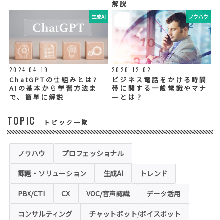
解説
いたします。
生成AI
ノウハウ
◆個人情報の提示の任意性
お問い合わせ内容、お申込み内容について
は、電話や電子メールでご回答・ご連絡をさ
せていただきますので、必須項目についてご
記入をお願いいたします。
2024.04.19
2020.12.02
個人情報の記入（ウェブサイトへの入力を含
む）は任意ですが、「必須入力項目」に正し
ChatGPTの仕組みとは?
ビジネス電話をかける時間
くご記入いただけない場合は、商品・サービ
AIの基本から学習方法ま
帯に関する一般常識やマナ
ス等を適切にご提供できない場合がございま
で、簡単に解説
ーとは？
す。
TOPIC
トピック一覧
◆セキュリティについて
当社運営のホームページ（以下、「本ホーム
ページ」といいます。）では、お客様の個人
情報保護のため、お問い合わせ、お申込み等
ノウハウ
プロフェッショナル
でご提供いただく個人情報は「SSL（Secure
Sockets Layer）」というデータ暗号化技術
課題・ソリューション
生成AI
トレンド
により保護されます。SSLに対応していない
ブラウザをご利用の場合は、本ホームページ
にアクセスできなくなることや情報の入力が
PBX/CTI
CX
VOC/音声認識
データ活用
できない場合があります。
コンサルティング
チャットボット/ボイスボット