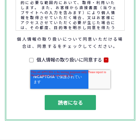
的に必要な範囲内において、取得・利用いた
します。 また、お客様から直接書面（当ウェ
ブサイトへの入力を含みます）により個人情
報を取得させていただく場合、又はお客様に
アクセスさせていただく必要が生じた場合に
は、その都度、目的等を明示し同意を得たう
えで取得又はアクセスさせていただきます。
個人情報の取り扱いについて同意いただける場
合は、同意するをチェックしてください。
なお、通話内容の確認や応対品質の評価・研
修を通じて顧客満足の向上を図るために、お
客様との通話内容を書面、音声又は電子的方
個人情報の取り扱いに同意する
*
法により記録させていただくことがありま
す。
◆個人情報の利用目的
(1) お問い合わせいただいた内容やご相談に
対応するため
(2) 商品・サービスの提案、商談、契約の履
行、その他業務上必要な事務連絡を行うため
(3) ご要望いただいた資料の発送や確認した
結果をお客様に報告するため
(4) ダイレクトメール、電子メール、電話等
による商品・サービスに関する情報の提供や
イベント、セミナー、展示会等のご案内をす
るため
(5)顧客サービスの向上や新サービスの研究開