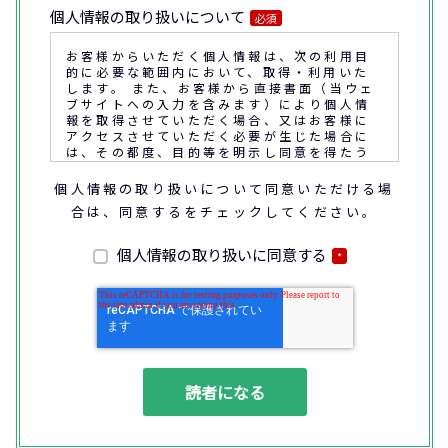
個人情報の取り扱いについて
必須
お客様からいただく個人情報は、次の利用目
的に必要な範囲内において、取得・利用いた
します。 また、お客様から直接書面（当ウェ
ブサイトへの入力を含みます）により個人情
報を取得させていただく場合、又はお客様に
アクセスさせていただく必要が生じた場合に
は、その都度、目的等を明示し同意を得たう
えで取得又はアクセスさせていただきます。
個人情報の取り扱いについて同意いただける場
合は、同意するをチェックしてください。
なお、通話内容の確認や応対品質の評価・研
修を通じて顧客満足の向上を図るために、お
客様との通話内容を書面、音声又は電子的方
個人情報の取り扱いに同意する
*
法により記録させていただくことがありま
す。
◆個人情報の利用目的
(1) お問い合わせいただいた内容やご相談に
対応するため
(2) 商品・サービスの提案、商談、契約の履
行、その他業務上必要な事務連絡を行うため
(3) ご要望いただいた資料の発送や確認した
結果をお客様に報告するため
(4) ダイレクトメール、電子メール、電話等