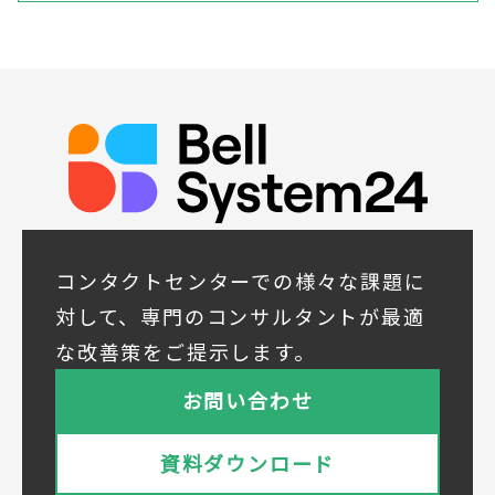
による商品・サービスに関する情報の提供や
イベント、セミナー、展示会等のご案内をす
るため
(5)顧客サービスの向上や新サービスの研究開
発に活かすため
◆取得する個人データの項目
所属組織名（会社名・団体名等）、氏名、部
署、役職、業種、ご住所、電話番号、E-Mail
アドレス
◆個人情報の共同利用
当社は下記会社との間で、お客様の個人情報
コンタクトセンターでの様々な課題に
を次のとおり共同して利用いたします。
対して、専門のコンサルタントが最適
① 共同利用する者の範囲
な改善策をご提示します。
株式会社ベルシステム24ホールディングス
株式会社ベルシステム24ホールディングスの
お問い合わせ
プライバシーポリシーは
こちら
をご覧ください
株式会社ベルシステム24
資料ダウンロード
株式会社ベルシステム24のプライバシーポリ
シーは
こちら
をご覧ください