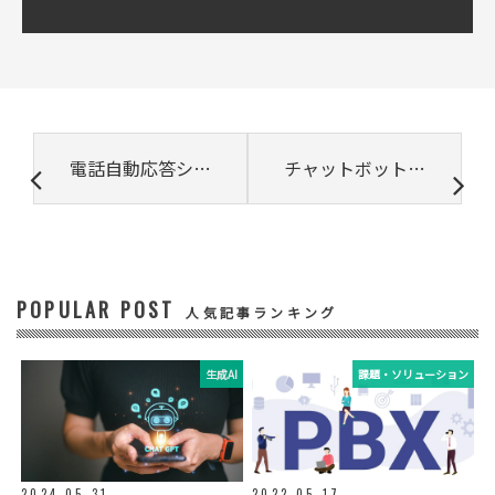
② 共同で利用される個人データの項目
所属組織名（会社名・団体名等）、氏名、部
署、役職、業種、ご住所、電話番号、E-Mail
アドレス
③ 共同して利用する者の利用目的
電話自動応答システム（IVR）とは? 仕組みや機能、メリット、選び方など徹底解説
チャットボット導入の手引き| 特徴やメリット、選び方、費用、成功事例を解説
・お問い合わせいただいた内容やご相談に対
応するため
・電話、または電子メールによる商品・サー
ビスに関する情報の提供やイベント、セミナ
ー、展示会等のご案内をするため
POPULAR POST
④ 個人データの管理について責任を有する者
人気記事ランキング
リードプラス株式会社
生成AI
課題・ソリューション
⑤ 取得方法
当社ウェブサイトへの入力
◆個人情報の外部委託
利用目的の範囲内で、お客様の個人情報を当
2024.05.31
2022.05.17