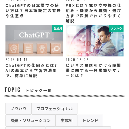
社グループ会社や委託業者が使用することが
ChatGPTの日本語での使
PBXとは？電話交換機の仕
ございます。個人情報を委託する場合は、当
い方は？日本語設定の有無
組み・機能から種類・選び
社が規定する基準を満たす委託業者を選定
や注意点
方まで図解でわかりやすく
し、適切な取扱いが行われるよう管理・監督
解説
いたします。
生成AI
ノウハウ
◆個人情報の提示の任意性
お問い合わせ内容、お申込み内容について
は、電話や電子メールでご回答・ご連絡をさ
せていただきますので、必須項目についてご
記入をお願いいたします。
2024.04.19
2020.12.02
個人情報の記入（ウェブサイトへの入力を含
む）は任意ですが、「必須入力項目」に正し
ChatGPTの仕組みとは?
ビジネス電話をかける時間
くご記入いただけない場合は、商品・サービ
AIの基本から学習方法ま
帯に関する一般常識やマナ
ス等を適切にご提供できない場合がございま
で、簡単に解説
ーとは？
す。
TOPIC
トピック一覧
◆セキュリティについて
当社運営のホームページ（以下、「本ホーム
ページ」といいます。）では、お客様の個人
情報保護のため、お問い合わせ、お申込み等
ノウハウ
プロフェッショナル
でご提供いただく個人情報は「SSL（Secure
Sockets Layer）」というデータ暗号化技術
課題・ソリューション
生成AI
トレンド
により保護されます。SSLに対応していない
ブラウザをご利用の場合は、本ホームページ