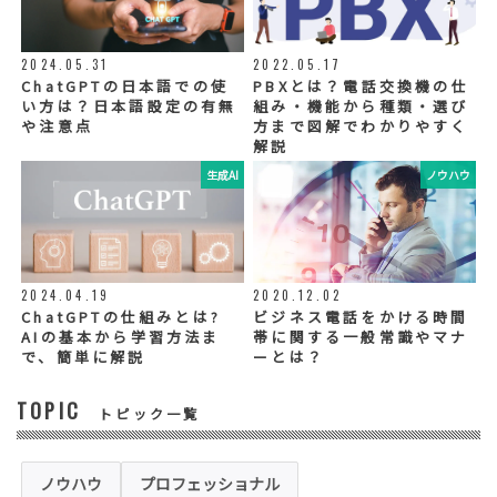
◆個人情報の外部委託
利用目的の範囲内で、お客様の個人情報を当
2024.05.31
2022.05.17
社グループ会社や委託業者が使用することが
ChatGPTの日本語での使
PBXとは？電話交換機の仕
ございます。個人情報を委託する場合は、当
い方は？日本語設定の有無
組み・機能から種類・選び
社が規定する基準を満たす委託業者を選定
や注意点
方まで図解でわかりやすく
し、適切な取扱いが行われるよう管理・監督
解説
いたします。
生成AI
ノウハウ
◆個人情報の提示の任意性
お問い合わせ内容、お申込み内容について
は、電話や電子メールでご回答・ご連絡をさ
せていただきますので、必須項目についてご
記入をお願いいたします。
2024.04.19
2020.12.02
個人情報の記入（ウェブサイトへの入力を含
む）は任意ですが、「必須入力項目」に正し
ChatGPTの仕組みとは?
ビジネス電話をかける時間
くご記入いただけない場合は、商品・サービ
AIの基本から学習方法ま
帯に関する一般常識やマナ
ス等を適切にご提供できない場合がございま
で、簡単に解説
ーとは？
す。
TOPIC
トピック一覧
◆セキュリティについて
当社運営のホームページ（以下、「本ホーム
ページ」といいます。）では、お客様の個人
情報保護のため、お問い合わせ、お申込み等
ノウハウ
プロフェッショナル