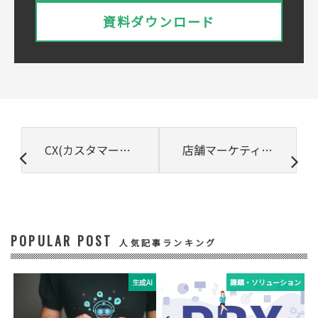
株式会社ベルシステム24
資料ダウンロード
株式会社ベルシステム24のプライバシーポリ
シーは
こちら
をご覧ください
② 共同で利用される個人データの項目
所属組織名（会社名・団体名等）、氏名、部
署、役職、業種、ご住所、電話番号、E-Mail
アドレス
③ 共同して利用する者の利用目的
CX(カスタマーエクスペリエンス)戦略の立て方は? CX向上のポイント
店舗マーケティングを成功させるためにやるべきことは？
・お問い合わせいただいた内容やご相談に対
応するため
・電話、または電子メールによる商品・サー
ビスに関する情報の提供やイベント、セミナ
ー、展示会等のご案内をするため
POPULAR POST
④ 個人データの管理について責任を有する者
人気記事ランキング
リードプラス株式会社
生成AI
課題・ソリューション
⑤ 取得方法
当社ウェブサイトへの入力