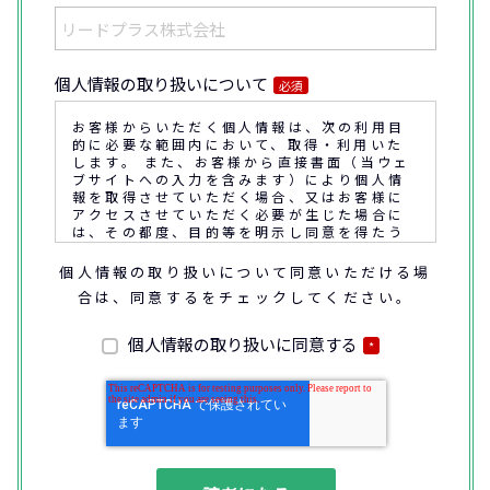
個人情報の取り扱いについて
必須
お客様からいただく個人情報は、次の利用目
的に必要な範囲内において、取得・利用いた
します。 また、お客様から直接書面（当ウェ
ブサイトへの入力を含みます）により個人情
報を取得させていただく場合、又はお客様に
アクセスさせていただく必要が生じた場合に
は、その都度、目的等を明示し同意を得たう
えで取得又はアクセスさせていただきます。
個人情報の取り扱いについて同意いただける場
合は、同意するをチェックしてください。
なお、通話内容の確認や応対品質の評価・研
修を通じて顧客満足の向上を図るために、お
客様との通話内容を書面、音声又は電子的方
個人情報の取り扱いに同意する
*
法により記録させていただくことがありま
す。
◆個人情報の利用目的
(1) お問い合わせいただいた内容やご相談に
対応するため
(2) 商品・サービスの提案、商談、契約の履