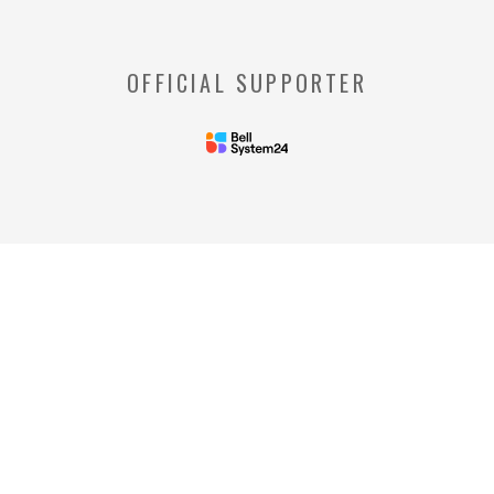
りされる情報のことをいいます。
※【Webビーコン】
OFFICIAL SUPPORTER
お客様のコンピュータからのアクセス状況を
収集し、特定のWebページの使用率等に関す
る統計を取得できる技術のことをいいます。
◆当社の個人情報の管理者およびお問い合わせ窓
口
＜管理者＞
リードプラス株式会社 個人情
報保護管理者 情報化推進部部
長
＜個人情報に関するお問い合わ
せ窓口＞
リードプラス株式会社 個人情報問合せ窓
口 電話番号: 03-4405-8712
※受付時間：平日 午前10時00分～午後5時
00分
ご提供いただいた情報はリードプラス株式会
社の『プライバシーポリシー』に沿い厳重に
管理いたします。
『
個人情報取扱同意書
』をご覧頂き、ご登録いた