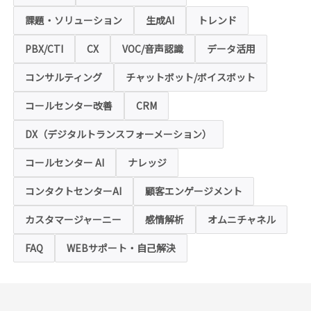
でご提供いただく個人情報は「SSL（Secure
Sockets Layer）」というデータ暗号化技術
課題・ソリューション
生成AI
トレンド
により保護されます。SSLに対応していない
ブラウザをご利用の場合は、本ホームページ
にアクセスできなくなることや情報の入力が
PBX/CTI
CX
VOC/音声認識
データ活用
できない場合があります。
コンサルティング
チャットボット/ボイスボット
◆クッキー（Cookie）およびWebビーコン（クリ
アGIF）の利用
コールセンター改善
CRM
本ホームページの一部では、本サービスの運
用状況の把握や利便性の向上を図るため、
DX（デジタルトランスフォーメーション）
「クッキー」および「webビーコン」という
技術を利用し情報を収集する場合があります
コールセンター AI
ナレッジ
が、これによりお客様のお名前、ご住所、電
話番号、メールアドレス等の個人を特定する
ような情報を取得することはございません。
コンタクトセンターAI
顧客エンゲージメント
お客様は、ウェブブラウザの設定変更によ
り、クッキーの受け取り拒否や警告の表示を
させることが可能ですが、クッキーの受け取
カスタマージャーニー
感情解析
オムニチャネル
りを拒否された場合、本ホームページにおい
て提供するサービスの一部をご利用できない
FAQ
WEBサポート・自己解決
場合がありますのでご了承ください。
※【クッキー】
ウェブサイトを管理するウェブサーバとご利
用者のウェブブラウザとの間で相互にやりと