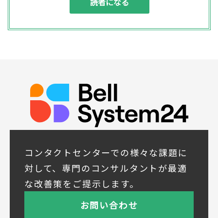
行、その他業務上必要な事務連絡を行うため
(3) ご要望いただいた資料の発送や確認した
結果をお客様に報告するため
(4) ダイレクトメール、電子メール、電話等
による商品・サービスに関する情報の提供や
イベント、セミナー、展示会等のご案内をす
るため
(5)顧客サービスの向上や新サービスの研究開
発に活かすため
◆取得する個人データの項目
所属組織名（会社名・団体名等）、氏名、部
署、役職、業種、ご住所、電話番号、E-Mail
アドレス
◆個人情報の共同利用
当社は下記会社との間で、お客様の個人情報
コンタクトセンターでの様々な課題に
を次のとおり共同して利用いたします。
対して、専門のコンサルタントが最適
① 共同利用する者の範囲
な改善策をご提示します。
株式会社ベルシステム24ホールディングス
株式会社ベルシステム24ホールディングスの
お問い合わせ
プライバシーポリシーは
こちら
をご覧ください