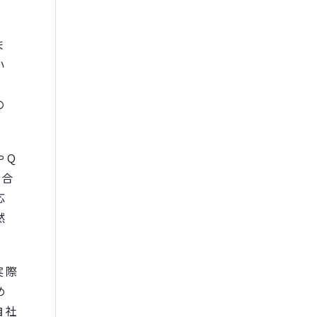
ま
い
の
やQ
い合
応
然
実際
め
自社