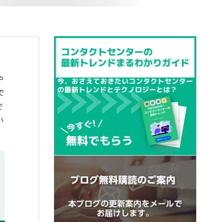
や
で
で
い