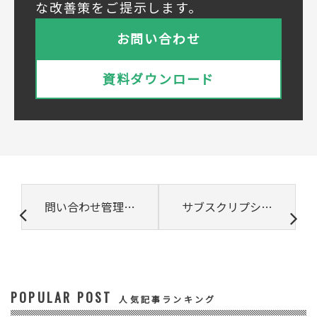
① 共同利用する者の範囲
な改善策をご提示します。
株式会社ベルシステム24ホールディングス
株式会社ベルシステム24ホールディングスの
お問い合わせ
プライバシーポリシーは
こちら
をご覧ください
株式会社ベルシステム24
資料ダウンロード
株式会社ベルシステム24のプライバシーポリ
シーは
こちら
をご覧ください
② 共同で利用される個人データの項目
所属組織名（会社名・団体名等）、氏名、部
署、役職、業種、ご住所、電話番号、E-Mail
アドレス
③ 共同して利用する者の利用目的
問い合わせ管理を効果的に行うCRMとは? メリットや導入のポイント
サブスクリプションとは? そのメリット・デメリットやサービス例などを紹介
・お問い合わせいただいた内容やご相談に対
応するため
・電話、または電子メールによる商品・サー
ビスに関する情報の提供やイベント、セミナ
ー、展示会等のご案内をするため
POPULAR POST
④ 個人データの管理について責任を有する者
人気記事ランキング
リードプラス株式会社