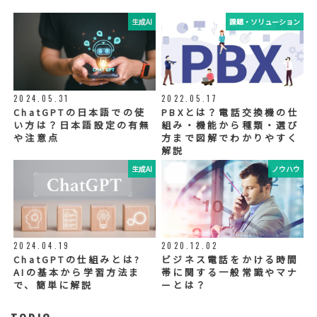
生成AI
課題・ソリューション
⑤ 取得方法
当社ウェブサイトへの入力
◆個人情報の外部委託
利用目的の範囲内で、お客様の個人情報を当
2024.05.31
2022.05.17
社グループ会社や委託業者が使用することが
ChatGPTの日本語での使
PBXとは？電話交換機の仕
ございます。個人情報を委託する場合は、当
い方は？日本語設定の有無
組み・機能から種類・選び
社が規定する基準を満たす委託業者を選定
や注意点
方まで図解でわかりやすく
し、適切な取扱いが行われるよう管理・監督
解説
いたします。
生成AI
ノウハウ
◆個人情報の提示の任意性
お問い合わせ内容、お申込み内容について
は、電話や電子メールでご回答・ご連絡をさ
せていただきますので、必須項目についてご
記入をお願いいたします。
2024.04.19
2020.12.02
個人情報の記入（ウェブサイトへの入力を含
む）は任意ですが、「必須入力項目」に正し
ChatGPTの仕組みとは?
ビジネス電話をかける時間
くご記入いただけない場合は、商品・サービ
AIの基本から学習方法ま
帯に関する一般常識やマナ
ス等を適切にご提供できない場合がございま
で、簡単に解説
ーとは？
す。