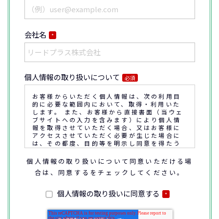
会社名
*
個人情報の取り扱いについて
必須
お客様からいただく個人情報は、次の利用目
的に必要な範囲内において、取得・利用いた
します。 また、お客様から直接書面（当ウェ
ブサイトへの入力を含みます）により個人情
報を取得させていただく場合、又はお客様に
アクセスさせていただく必要が生じた場合に
は、その都度、目的等を明示し同意を得たう
えで取得又はアクセスさせていただきます。
個人情報の取り扱いについて同意いただける場
合は、同意するをチェックしてください。
なお、通話内容の確認や応対品質の評価・研
修を通じて顧客満足の向上を図るために、お
客様との通話内容を書面、音声又は電子的方
個人情報の取り扱いに同意する
*
法により記録させていただくことがありま
す。