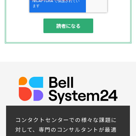
◆個人情報の利用目的
(1) お問い合わせいただいた内容やご相談に
対応するため
(2) 商品・サービスの提案、商談、契約の履
行、その他業務上必要な事務連絡を行うため
(3) ご要望いただいた資料の発送や確認した
結果をお客様に報告するため
(4) ダイレクトメール、電子メール、電話等
による商品・サービスに関する情報の提供や
イベント、セミナー、展示会等のご案内をす
るため
(5)顧客サービスの向上や新サービスの研究開
発に活かすため
◆取得する個人データの項目
所属組織名（会社名・団体名等）、氏名、部
署、役職、業種、ご住所、電話番号、E-Mail
アドレス
◆個人情報の共同利用
当社は下記会社との間で、お客様の個人情報
コンタクトセンターでの様々な課題に
を次のとおり共同して利用いたします。
対して、専門のコンサルタントが最適