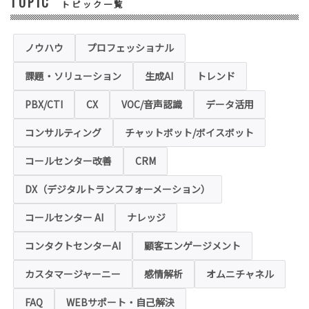
TOPIC
トピック一覧
◆セキュリティについて
当社運営のホームページ（以下、「本ホーム
ページ」といいます。）では、お客様の個人
情報保護のため、お問い合わせ、お申込み等
ノウハウ
プロフェッショナル
でご提供いただく個人情報は「SSL（Secure
Sockets Layer）」というデータ暗号化技術
課題・ソリューション
生成AI
トレンド
により保護されます。SSLに対応していない
ブラウザをご利用の場合は、本ホームページ
にアクセスできなくなることや情報の入力が
PBX/CTI
CX
VOC/音声認識
データ活用
できない場合があります。
コンサルティング
チャットボット/ボイスボット
◆クッキー（Cookie）およびWebビーコン（クリ
アGIF）の利用
コールセンター改善
CRM
本ホームページの一部では、本サービスの運
用状況の把握や利便性の向上を図るため、
DX（デジタルトランスフォーメーション）
「クッキー」および「webビーコン」という
技術を利用し情報を収集する場合があります
コールセンター AI
ナレッジ
が、これによりお客様のお名前、ご住所、電
話番号、メールアドレス等の個人を特定する
ような情報を取得することはございません。
コンタクトセンターAI
顧客エンゲージメント
お客様は、ウェブブラウザの設定変更によ
り、クッキーの受け取り拒否や警告の表示を
させることが可能ですが、クッキーの受け取
カスタマージャーニー
感情解析
オムニチャネル
りを拒否された場合、本ホームページにおい
て提供するサービスの一部をご利用できない
FAQ
WEBサポート・自己解決
場合がありますのでご了承ください。