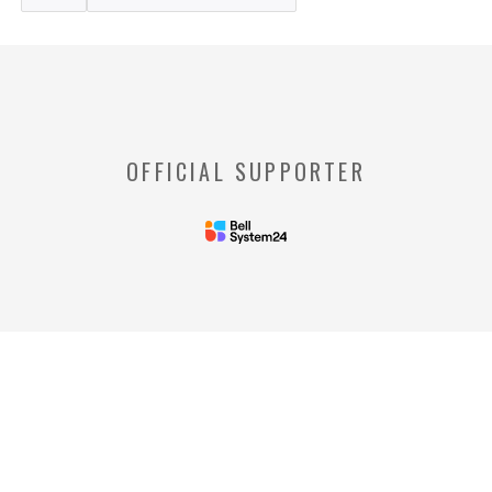
※【クッキー】
ウェブサイトを管理するウェブサーバとご利
用者のウェブブラウザとの間で相互にやりと
りされる情報のことをいいます。
※【Webビーコン】
OFFICIAL SUPPORTER
お客様のコンピュータからのアクセス状況を
収集し、特定のWebページの使用率等に関す
る統計を取得できる技術のことをいいます。
◆当社の個人情報の管理者およびお問い合わせ窓
口
＜管理者＞
リードプラス株式会社 個人情
報保護管理者 情報化推進部部
長
＜個人情報に関するお問い合わ
せ窓口＞
リードプラス株式会社 個人情報問合せ窓
口 電話番号: 03-4405-8712
※受付時間：平日 午前10時00分～午後5時
00分