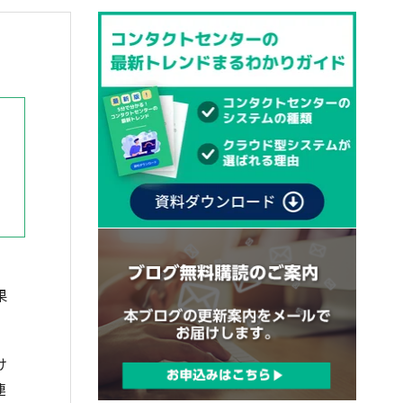
果
け
連