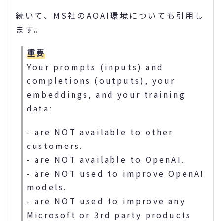
続いて、MS社のAOAI環境についても引用し
ます。
重要
Your prompts (inputs) and
completions (outputs), your
embeddings, and your training
data:
- are NOT available to other
customers.
- are NOT available to OpenAI.
- are NOT used to improve OpenAI
models.
- are NOT used to improve any
Microsoft or 3rd party products