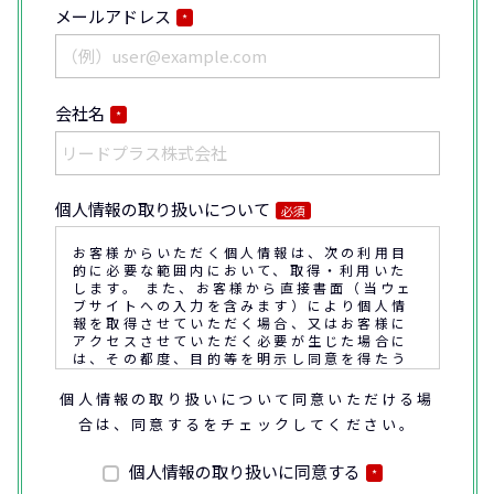
メールアドレス
*
会社名
*
個人情報の取り扱いについて
必須
お客様からいただく個人情報は、次の利用目
的に必要な範囲内において、取得・利用いた
します。 また、お客様から直接書面（当ウェ
ブサイトへの入力を含みます）により個人情
報を取得させていただく場合、又はお客様に
アクセスさせていただく必要が生じた場合に
は、その都度、目的等を明示し同意を得たう
えで取得又はアクセスさせていただきます。
個人情報の取り扱いについて同意いただける場
合は、同意するをチェックしてください。
なお、通話内容の確認や応対品質の評価・研
修を通じて顧客満足の向上を図るために、お
客様との通話内容を書面、音声又は電子的方
個人情報の取り扱いに同意する
*
法により記録させていただくことがありま