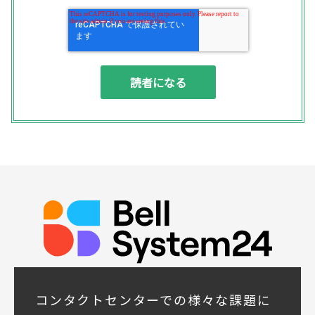
す。
◆個人情報の利用目的
(1) お問い合わせいただいた内容やご相談に
対応するため
(2) 商品・サービスの提案、商談、契約の履
行、その他業務上必要な事務連絡を行うため
(3) ご要望いただいた資料の発送や確認した
結果をお客様に報告するため
(4) ダイレクトメール、電子メール、電話等
による商品・サービスに関する情報の提供や
イベント、セミナー、展示会等のご案内をす
るため
(5)顧客サービスの向上や新サービスの研究開
発に活かすため
◆取得する個人データの項目
所属組織名（会社名・団体名等）、氏名、部
署、役職、業種、ご住所、電話番号、E-Mail
アドレス
◆個人情報の共同利用
当社は下記会社との間で、お客様の個人情報
コンタクトセンターでの様々な課題に
を次のとおり共同して利用いたします。