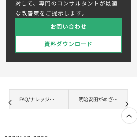
対して、専門のコンサルタントが最適
① 共同利用する者の範囲
な改善策をご提示します。
株式会社ベルシステム24ホールディングス
株式会社ベルシステム24ホールディングスの
お問い合わせ
プライバシーポリシーは
こちら
をご覧ください
株式会社ベルシステム24
資料ダウンロード
株式会社ベルシステム24のプライバシーポリ
シーは
こちら
をご覧ください
② 共同で利用される個人データの項目
所属組織名（会社名・団体名等）、氏名、部
署、役職、業種、ご住所、電話番号、E-Mail
アドレス
③ 共同して利用する者の利用目的
FAQ/ナレッジシステムの価値が高まり続ける理由（前編）～生成AI時代にFAQ管理が重要なワケ～
明治安田がめざす「人に一番やさしい」コミュニケーションセンターとは？
・お問い合わせいただいた内容やご相談に対
応するため
・電話、または電子メールによる商品・サー
ビスに関する情報の提供やイベント、セミナ
ー、展示会等のご案内をするため