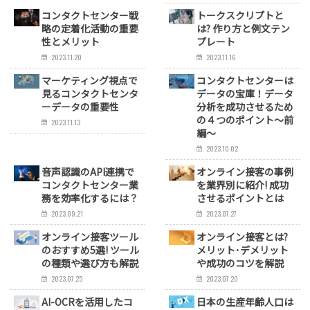
コンタクトセンター戦
トークスクリプトと
略の定着化活動の重要
は? 作り方と例文テン
性とメリット
プレート
2023.11.20
2023.11.16
マーケティング視点で
コンタクトセンターは
見るコンタクトセンタ
データの宝庫！データ
ーデータの重要性
分析を成功させるため
の４つのポイント～前
2023.11.13
編～
2023.10.02
音声認識のAPI連携で
オンライン接客の事例
コンタクトセンター業
を業界別に紹介! 成功
務を効率化するには？
させるポイントとは
2023.09.21
2023.07.27
オンライン接客ツール
オンライン接客とは?
のおすすめ5選! ツール
メリット･デメリット
の種類や選び方も解説
や成功のコツを解説
2023.07.25
2023.07.20
AI-OCRを活用したコ
日本の生産年齢人口は