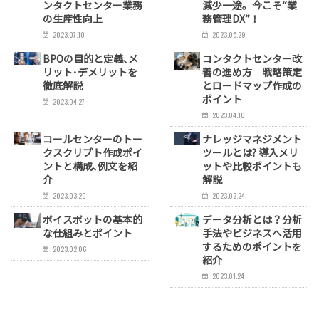
ンタクトセンター業務
減少一途。今こそ“業
の生産性向上
務管理DX”！
2023.07.10
2023.05.29
BPOの目的と定義､メ
コンタクトセンター改
リット･デメリットを
善の進め方 戦略策定
徹底解説
とロードマップ作成の
ポイント
2023.04.27
2023.04.10
コールセンターのトー
ナレッジマネジメント
クスクリプト作成ポイ
ツールとは? 導入メリ
ントと構成､例文を紹
ットや比較ポイントも
介
解説
2023.03.20
2023.02.24
ボイスボットの基本的
データ分析とは？分析
な仕組みとポイント
手法やビジネスへ活用
するためのポイントを
2023.02.06
紹介
2023.01.24