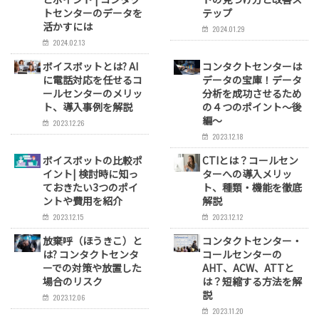
トセンターのデータを
テップ
活かすには
2024.01.29
2024.02.13
ボイスボットとは? AI
コンタクトセンターは
に電話対応を任せるコ
データの宝庫！データ
ールセンターのメリッ
分析を成功させるため
ト、導入事例を解説
の４つのポイント～後
編～
2023.12.26
2023.12.18
ボイスボットの比較ポ
CTIとは？コールセン
イント| 検討時に知っ
ターへの導入メリッ
ておきたい3つのポイ
ト、種類・機能を徹底
ントや費用を紹介
解説
2023.12.15
2023.12.12
放棄呼（ほうきこ）と
コンタクトセンター・
は? コンタクトセンタ
コールセンターの
ーでの対策や放置した
AHT、ACW、ATTと
場合のリスク
は？短縮する方法を解
説
2023.12.06
2023.11.20