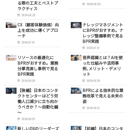
る際の工夫とベストプ
2024.08.09
ラクティス
2024.08.20
CX（顧客体験価値）向
ナレッジマネジメント
上を成功に導くアプロ
にBPRがおすすめ。ナ
ーチ
レッジ整備事例で見る
BPR実践
2024.07.19
2024.07.12
リソースの最適化に
音声認識とは？AIを使
BPRがおすすめ。業務
った仕組みや活用事
分掌見直し事例で見る
例､メリット・デメリ
BPR実践
ット
2024.06.28
2024.06.24
【後編】日本のコンタ
BPRによる抜本的な業
クトセンターはどう労
務改革で見える未来の
働人口減少に立ち向か
姿
うべきか？～自動化編
2024.06.12
～
2024.06.19
新しいDXのリーダーズ
【前編】日本のコンタ