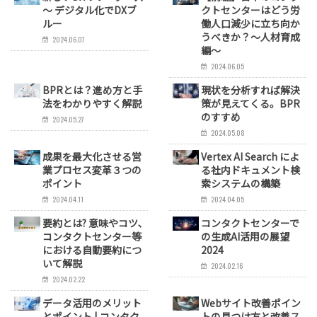
～ デジタル化でDXブ
クトセンターはどう労
ルー
働人口減少に立ち向か
うべきか？～人材育成
2024.06.07
編～
2024.06.05
BPRとは？進め方と手
現状を分析すれば解決
法をわかりやすく解説
策が見えてくる。BPR
のすすめ
2024.05.27
2024.05.08
成果を最大化させる営
Vertex AI Search によ
業プロセス変革３つの
る社内ドキュメント検
ポイント
索システムの構築
2024.04.11
2024.04.05
要約とは? 意味やコツ､
コンタクトセンターで
コンタクトセンター等
の生成AI活用の展望
における自動要約につ
2024
いて解説
2024.02.16
2024.02.22
データ活用のメリット
Webサイト改善ポイン
とポイント | コンタク
トの見つけ方と改善ス