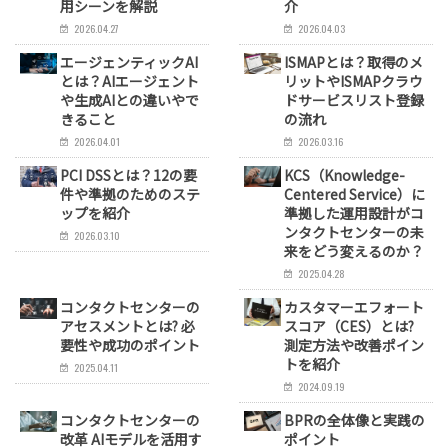
用シーンを解説
介
2026.04.27
2026.04.03
エージェンティックAI
ISMAPとは？取得のメ
とは？AIエージェント
リットやISMAPクラウ
や生成AIとの違いやで
ドサービスリスト登録
きること
の流れ
2026.04.01
2026.03.16
PCI DSSとは？12の要
KCS（Knowledge-
件や準拠のためのステ
Centered Service）に
ップを紹介
準拠した運用設計がコ
ンタクトセンターの未
2026.03.10
来をどう変えるのか？
2025.04.28
コンタクトセンターの
カスタマーエフォート
アセスメントとは? 必
スコア（CES）とは?
要性や成功のポイント
測定方法や改善ポイン
トを紹介
2025.04.11
2024.09.19
コンタクトセンターの
BPRの全体像と実践の
改革 AIモデルを活用す
ポイント