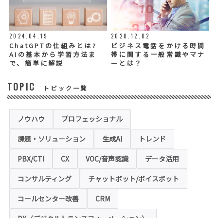
お問い合わせ内容、お申込み内容について
は、電話や電子メールでご回答・ご連絡をさ
せていただきますので、必須項目についてご
記入をお願いいたします。
2024.04.19
2020.12.02
個人情報の記入（ウェブサイトへの入力を含
む）は任意ですが、「必須入力項目」に正し
ChatGPTの仕組みとは?
ビジネス電話をかける時間
くご記入いただけない場合は、商品・サービ
AIの基本から学習方法ま
帯に関する一般常識やマナ
ス等を適切にご提供できない場合がございま
で、簡単に解説
ーとは？
す。
TOPIC
トピック一覧
◆セキュリティについて
当社運営のホームページ（以下、「本ホーム
ページ」といいます。）では、お客様の個人
情報保護のため、お問い合わせ、お申込み等
ノウハウ
プロフェッショナル
でご提供いただく個人情報は「SSL（Secure
Sockets Layer）」というデータ暗号化技術
課題・ソリューション
生成AI
トレンド
により保護されます。SSLに対応していない
ブラウザをご利用の場合は、本ホームページ
にアクセスできなくなることや情報の入力が
PBX/CTI
CX
VOC/音声認識
データ活用
できない場合があります。
コンサルティング
チャットボット/ボイスボット
◆クッキー（Cookie）およびWebビーコン（クリ
アGIF）の利用
コールセンター改善
CRM
本ホームページの一部では、本サービスの運
用状況の把握や利便性の向上を図るため、