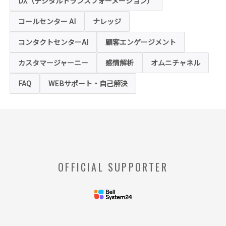
DX（デジタルトランスフォーメーション）
「クッキー」および「webビーコン」という
技術を利用し情報を収集する場合があります
コールセンター AI
ナレッジ
が、これによりお客様のお名前、ご住所、電
話番号、メールアドレス等の個人を特定する
ような情報を取得することはございません。
コンタクトセンターAI
顧客エンゲージメント
お客様は、ウェブブラウザの設定変更によ
り、クッキーの受け取り拒否や警告の表示を
させることが可能ですが、クッキーの受け取
カスタマージャーニー
感情解析
オムニチャネル
りを拒否された場合、本ホームページにおい
て提供するサービスの一部をご利用できない
FAQ
WEBサポート・自己解決
場合がありますのでご了承ください。
※【クッキー】
ウェブサイトを管理するウェブサーバとご利
用者のウェブブラウザとの間で相互にやりと
りされる情報のことをいいます。
※【Webビーコン】
OFFICIAL SUPPORTER
お客様のコンピュータからのアクセス状況を
収集し、特定のWebページの使用率等に関す
る統計を取得できる技術のことをいいます。
◆当社の個人情報の管理者およびお問い合わせ窓
口