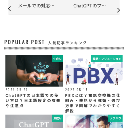
③ 共同して利用する者の利用目的
メールでの対応業務を効率化するポイント
ChatGPTのプロンプトとは? 最適な回答を得るコツとテンプレート
・お問い合わせいただいた内容やご相談に対
応するため
・電話、または電子メールによる商品・サー
ビスに関する情報の提供やイベント、セミナ
ー、展示会等のご案内をするため
POPULAR POST
④ 個人データの管理について責任を有する者
人気記事ランキング
リードプラス株式会社
生成AI
課題・ソリューション
⑤ 取得方法
当社ウェブサイトへの入力
◆個人情報の外部委託
利用目的の範囲内で、お客様の個人情報を当
2024.05.31
2022.05.17
社グループ会社や委託業者が使用することが
ChatGPTの日本語での使
PBXとは？電話交換機の仕
ございます。個人情報を委託する場合は、当
い方は？日本語設定の有無
組み・機能から種類・選び
社が規定する基準を満たす委託業者を選定
や注意点
方まで図解でわかりやすく
し、適切な取扱いが行われるよう管理・監督
解説
いたします。
生成AI
ノウハウ
◆個人情報の提示の任意性