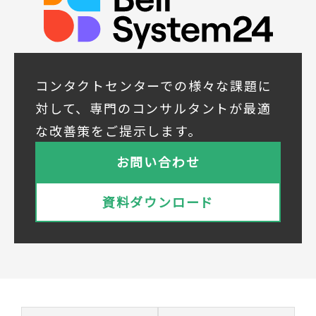
所属組織名（会社名・団体名等）、氏名、部
署、役職、業種、ご住所、電話番号、E-Mail
アドレス
◆個人情報の共同利用
当社は下記会社との間で、お客様の個人情報
コンタクトセンターでの様々な課題に
を次のとおり共同して利用いたします。
対して、専門のコンサルタントが最適
① 共同利用する者の範囲
な改善策をご提示します。
株式会社ベルシステム24ホールディングス
株式会社ベルシステム24ホールディングスの
お問い合わせ
プライバシーポリシーは
こちら
をご覧ください
株式会社ベルシステム24
資料ダウンロード
株式会社ベルシステム24のプライバシーポリ
シーは
こちら
をご覧ください
② 共同で利用される個人データの項目
所属組織名（会社名・団体名等）、氏名、部
署、役職、業種、ご住所、電話番号、E-Mail
アドレス