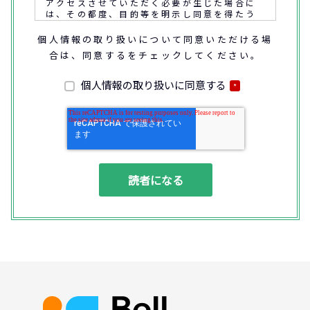
アクセスさせていただく必要が生じた場合に
は、その都度、目的等を明示し同意を得たう
えで取得又はアクセスさせていただきます。
個人情報の取り扱いについて同意いただける場
合は、同意するをチェックしてください。
なお、通話内容の確認や応対品質の評価・研
修を通じて顧客満足の向上を図るために、お
客様との通話内容を書面、音声又は電子的方
個人情報の取り扱いに同意する
*
法により記録させていただくことがありま
す。
◆個人情報の利用目的
(1) お問い合わせいただいた内容やご相談に
対応するため
(2) 商品・サービスの提案、商談、契約の履
行、その他業務上必要な事務連絡を行うため
(3) ご要望いただいた資料の発送や確認した
結果をお客様に報告するため
(4) ダイレクトメール、電子メール、電話等
による商品・サービスに関する情報の提供や
イベント、セミナー、展示会等のご案内をす
るため
(5)顧客サービスの向上や新サービスの研究開
発に活かすため
◆取得する個人データの項目