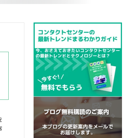
況
客
、