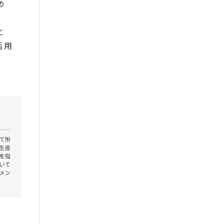
め
と
活用