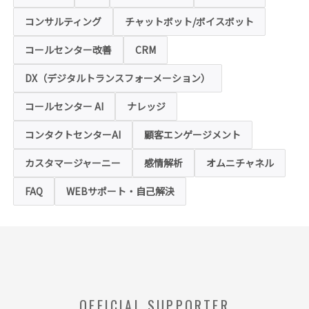
できない場合があります。
コンサルティング
チャットボット/ボイスボット
◆クッキー（Cookie）およびWebビーコン（クリ
アGIF）の利用
コールセンター改善
CRM
本ホームページの一部では、本サービスの運
用状況の把握や利便性の向上を図るため、
DX（デジタルトランスフォーメーション）
「クッキー」および「webビーコン」という
技術を利用し情報を収集する場合があります
コールセンター AI
ナレッジ
が、これによりお客様のお名前、ご住所、電
話番号、メールアドレス等の個人を特定する
ような情報を取得することはございません。
コンタクトセンターAI
顧客エンゲージメント
お客様は、ウェブブラウザの設定変更によ
り、クッキーの受け取り拒否や警告の表示を
させることが可能ですが、クッキーの受け取
カスタマージャーニー
感情解析
オムニチャネル
りを拒否された場合、本ホームページにおい
て提供するサービスの一部をご利用できない
FAQ
WEBサポート・自己解決
場合がありますのでご了承ください。
※【クッキー】
ウェブサイトを管理するウェブサーバとご利
用者のウェブブラウザとの間で相互にやりと
りされる情報のことをいいます。
※【Webビーコン】
OFFICIAL SUPPORTER
お客様のコンピュータからのアクセス状況を