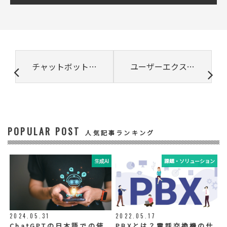
② 共同で利用される個人データの項目
所属組織名（会社名・団体名等）、氏名、部
署、役職、業種、ご住所、電話番号、E-Mail
アドレス
③ 共同して利用する者の利用目的
チャットボットはどう動く? その仕組みをタイプ別に解説
ユーザーエクスペリエンス(UX)デザインの成功事例5選!
・お問い合わせいただいた内容やご相談に対
応するため
・電話、または電子メールによる商品・サー
ビスに関する情報の提供やイベント、セミナ
ー、展示会等のご案内をするため
POPULAR POST
④ 個人データの管理について責任を有する者
人気記事ランキング
リードプラス株式会社
生成AI
課題・ソリューション
⑤ 取得方法
当社ウェブサイトへの入力
◆個人情報の外部委託
利用目的の範囲内で、お客様の個人情報を当
2024.05.31
2022.05.17
社グループ会社や委託業者が使用することが
ChatGPTの日本語での使
PBXとは？電話交換機の仕