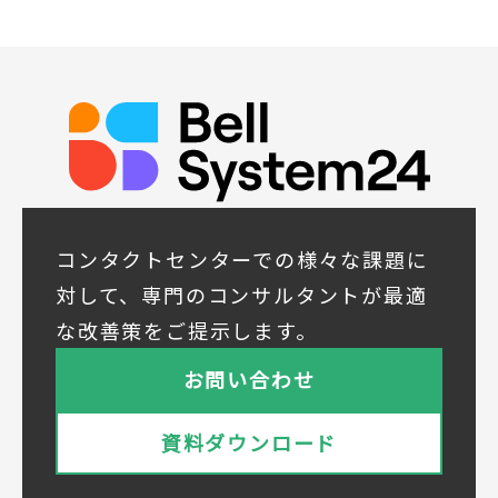
イベント、セミナー、展示会等のご案内をす
るため
(5)顧客サービスの向上や新サービスの研究開
発に活かすため
◆取得する個人データの項目
所属組織名（会社名・団体名等）、氏名、部
署、役職、業種、ご住所、電話番号、E-Mail
アドレス
◆個人情報の共同利用
当社は下記会社との間で、お客様の個人情報
コンタクトセンターでの様々な課題に
を次のとおり共同して利用いたします。
対して、専門のコンサルタントが最適
① 共同利用する者の範囲
な改善策をご提示します。
株式会社ベルシステム24ホールディングス
株式会社ベルシステム24ホールディングスの
お問い合わせ
プライバシーポリシーは
こちら
をご覧ください
株式会社ベルシステム24
資料ダウンロード
株式会社ベルシステム24のプライバシーポリ
シーは
こちら
をご覧ください