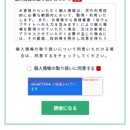
お客様からいただく個人情報は、次の利用目
的に必要な範囲内において、取得・利用いた
します。 また、お客様から直接書面（当ウェ
ブサイトへの入力を含みます）により個人情
報を取得させていただく場合、又はお客様に
アクセスさせていただく必要が生じた場合に
は、その都度、目的等を明示し同意を得たう
えで取得又はアクセスさせていただきます。
個人情報の取り扱いについて同意いただける場
合は、同意するをチェックしてください。
なお、通話内容の確認や応対品質の評価・研
修を通じて顧客満足の向上を図るために、お
客様との通話内容を書面、音声又は電子的方
個人情報の取り扱いに同意する
*
法により記録させていただくことがありま
す。
◆個人情報の利用目的
(1) お問い合わせいただいた内容やご相談に
対応するため
(2) 商品・サービスの提案、商談、契約の履
行、その他業務上必要な事務連絡を行うため
(3) ご要望いただいた資料の発送や確認した
結果をお客様に報告するため
(4) ダイレクトメール、電子メール、電話等
による商品・サービスに関する情報の提供や