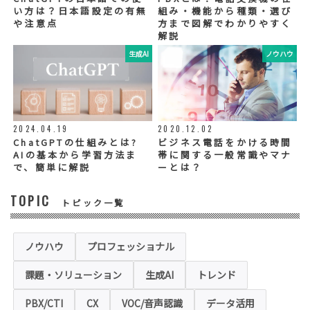
ございます。個人情報を委託する場合は、当
い方は？日本語設定の有無
組み・機能から種類・選び
社が規定する基準を満たす委託業者を選定
や注意点
方まで図解でわかりやすく
し、適切な取扱いが行われるよう管理・監督
解説
いたします。
生成AI
ノウハウ
◆個人情報の提示の任意性
お問い合わせ内容、お申込み内容について
は、電話や電子メールでご回答・ご連絡をさ
せていただきますので、必須項目についてご
記入をお願いいたします。
2024.04.19
2020.12.02
個人情報の記入（ウェブサイトへの入力を含
む）は任意ですが、「必須入力項目」に正し
ChatGPTの仕組みとは?
ビジネス電話をかける時間
くご記入いただけない場合は、商品・サービ
AIの基本から学習方法ま
帯に関する一般常識やマナ
ス等を適切にご提供できない場合がございま
で、簡単に解説
ーとは？
す。
TOPIC
トピック一覧
◆セキュリティについて
当社運営のホームページ（以下、「本ホーム
ページ」といいます。）では、お客様の個人
情報保護のため、お問い合わせ、お申込み等
ノウハウ
プロフェッショナル
でご提供いただく個人情報は「SSL（Secure
Sockets Layer）」というデータ暗号化技術
課題・ソリューション
生成AI
トレンド
により保護されます。SSLに対応していない
ブラウザをご利用の場合は、本ホームページ
にアクセスできなくなることや情報の入力が
PBX/CTI
CX
VOC/音声認識
データ活用