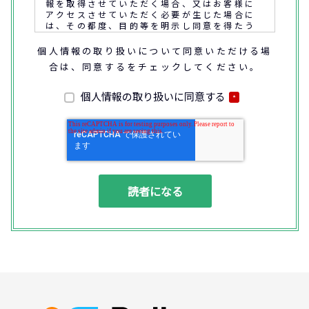
報を取得させていただく場合、又はお客様に
アクセスさせていただく必要が生じた場合に
は、その都度、目的等を明示し同意を得たう
えで取得又はアクセスさせていただきます。
個人情報の取り扱いについて同意いただける場
合は、同意するをチェックしてください。
なお、通話内容の確認や応対品質の評価・研
修を通じて顧客満足の向上を図るために、お
客様との通話内容を書面、音声又は電子的方
個人情報の取り扱いに同意する
*
法により記録させていただくことがありま
す。
◆個人情報の利用目的
(1) お問い合わせいただいた内容やご相談に
対応するため
(2) 商品・サービスの提案、商談、契約の履
行、その他業務上必要な事務連絡を行うため
(3) ご要望いただいた資料の発送や確認した
結果をお客様に報告するため
(4) ダイレクトメール、電子メール、電話等
による商品・サービスに関する情報の提供や
イベント、セミナー、展示会等のご案内をす
るため
(5)顧客サービスの向上や新サービスの研究開
発に活かすため