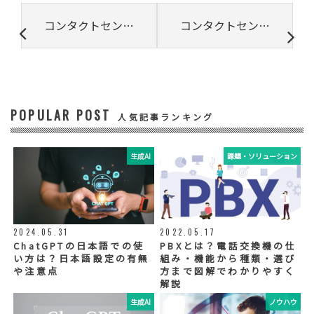
③ 共同して利用する者の利用目的
コンタクトセンターにおける顧客満足度向上のポイントを紹介
コンタクトセンターは顧客接点の多様化にどう対応するのか？
・お問い合わせいただいた内容やご相談に対
応するため
・電話、または電子メールによる商品・サー
ビスに関する情報の提供やイベント、セミナ
ー、展示会等のご案内をするため
POPULAR POST
④ 個人データの管理について責任を有する者
人気記事ランキング
リードプラス株式会社
生成AI
課題・ソリューション
⑤ 取得方法
当社ウェブサイトへの入力
◆個人情報の外部委託
利用目的の範囲内で、お客様の個人情報を当
2024.05.31
2022.05.17
社グループ会社や委託業者が使用することが
ChatGPTの日本語での使
PBXとは？電話交換機の仕
ございます。個人情報を委託する場合は、当
い方は？日本語設定の有無
組み・機能から種類・選び
社が規定する基準を満たす委託業者を選定
や注意点
方まで図解でわかりやすく
し、適切な取扱いが行われるよう管理・監督
解説
いたします。
生成AI
ノウハウ