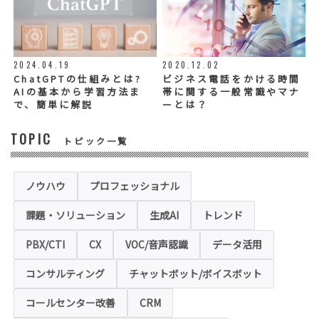
◆個人情報の提示の任意性
お問い合わせ内容、お申込み内容について
は、電話や電子メールでご回答・ご連絡をさ
せていただきますので、必須項目についてご
記入をお願いいたします。
2024.04.19
2020.12.02
個人情報の記入（ウェブサイトへの入力を含
む）は任意ですが、「必須入力項目」に正し
ChatGPTの仕組みとは?
ビジネス電話をかける時間
くご記入いただけない場合は、商品・サービ
AIの基本から学習方法ま
帯に関する一般常識やマナ
ス等を適切にご提供できない場合がございま
で、簡単に解説
ーとは？
す。
TOPIC
トピック一覧
◆セキュリティについて
当社運営のホームページ（以下、「本ホーム
ページ」といいます。）では、お客様の個人
情報保護のため、お問い合わせ、お申込み等
ノウハウ
プロフェッショナル
でご提供いただく個人情報は「SSL（Secure
Sockets Layer）」というデータ暗号化技術
課題・ソリューション
生成AI
トレンド
により保護されます。SSLに対応していない
ブラウザをご利用の場合は、本ホームページ
にアクセスできなくなることや情報の入力が
PBX/CTI
CX
VOC/音声認識
データ活用
できない場合があります。
コンサルティング
チャットボット/ボイスボット
◆クッキー（Cookie）およびWebビーコン（クリ
アGIF）の利用
コールセンター改善
CRM
本ホームページの一部では、本サービスの運