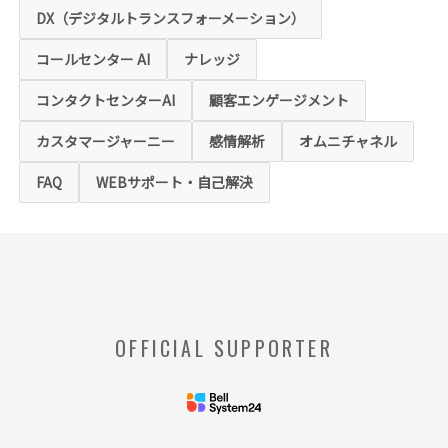
用状況の把握や利便性の向上を図るため、
DX（デジタルトランスフォーメーション）
「クッキー」および「webビーコン」という
技術を利用し情報を収集する場合があります
コールセンター AI
ナレッジ
が、これによりお客様のお名前、ご住所、電
話番号、メールアドレス等の個人を特定する
ような情報を取得することはございません。
コンタクトセンターAI
顧客エンゲージメント
お客様は、ウェブブラウザの設定変更によ
り、クッキーの受け取り拒否や警告の表示を
させることが可能ですが、クッキーの受け取
カスタマージャーニー
感情解析
オムニチャネル
りを拒否された場合、本ホームページにおい
て提供するサービスの一部をご利用できない
FAQ
WEBサポート・自己解決
場合がありますのでご了承ください。
※【クッキー】
ウェブサイトを管理するウェブサーバとご利
用者のウェブブラウザとの間で相互にやりと
りされる情報のことをいいます。
※【Webビーコン】
OFFICIAL SUPPORTER
お客様のコンピュータからのアクセス状況を
収集し、特定のWebページの使用率等に関す
る統計を取得できる技術のことをいいます。
◆当社の個人情報の管理者およびお問い合わせ窓
口