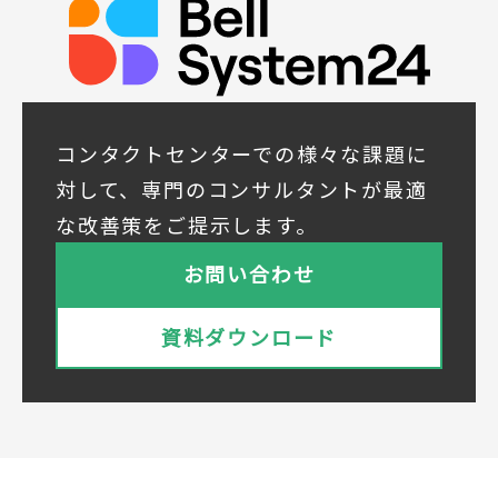
◆取得する個人データの項目
所属組織名（会社名・団体名等）、氏名、部
署、役職、業種、ご住所、電話番号、E-Mail
アドレス
◆個人情報の共同利用
当社は下記会社との間で、お客様の個人情報
コンタクトセンターでの様々な課題に
を次のとおり共同して利用いたします。
対して、専門のコンサルタントが最適
① 共同利用する者の範囲
な改善策をご提示します。
株式会社ベルシステム24ホールディングス
株式会社ベルシステム24ホールディングスの
お問い合わせ
プライバシーポリシーは
こちら
をご覧ください
株式会社ベルシステム24
資料ダウンロード
株式会社ベルシステム24のプライバシーポリ
シーは
こちら
をご覧ください
② 共同で利用される個人データの項目
所属組織名（会社名・団体名等）、氏名、部
署、役職、業種、ご住所、電話番号、E-Mail
アドレス