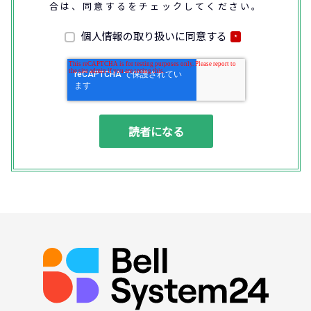
合は、同意するをチェックしてください。
なお、通話内容の確認や応対品質の評価・研
修を通じて顧客満足の向上を図るために、お
客様との通話内容を書面、音声又は電子的方
個人情報の取り扱いに同意する
*
法により記録させていただくことがありま
す。
◆個人情報の利用目的
(1) お問い合わせいただいた内容やご相談に
対応するため
(2) 商品・サービスの提案、商談、契約の履
行、その他業務上必要な事務連絡を行うため
(3) ご要望いただいた資料の発送や確認した
結果をお客様に報告するため
(4) ダイレクトメール、電子メール、電話等
による商品・サービスに関する情報の提供や
イベント、セミナー、展示会等のご案内をす
るため
(5)顧客サービスの向上や新サービスの研究開
発に活かすため
◆取得する個人データの項目
所属組織名（会社名・団体名等）、氏名、部
署、役職、業種、ご住所、電話番号、E-Mail
アドレス