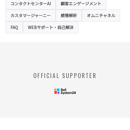
ような情報を取得することはございません。
コンタクトセンターAI
顧客エンゲージメント
お客様は、ウェブブラウザの設定変更によ
り、クッキーの受け取り拒否や警告の表示を
させることが可能ですが、クッキーの受け取
カスタマージャーニー
感情解析
オムニチャネル
りを拒否された場合、本ホームページにおい
て提供するサービスの一部をご利用できない
FAQ
WEBサポート・自己解決
場合がありますのでご了承ください。
※【クッキー】
ウェブサイトを管理するウェブサーバとご利
用者のウェブブラウザとの間で相互にやりと
りされる情報のことをいいます。
※【Webビーコン】
OFFICIAL SUPPORTER
お客様のコンピュータからのアクセス状況を
収集し、特定のWebページの使用率等に関す
る統計を取得できる技術のことをいいます。
◆当社の個人情報の管理者およびお問い合わせ窓
口
＜管理者＞
リードプラス株式会社 個人情
報保護管理者 情報化推進部部
長