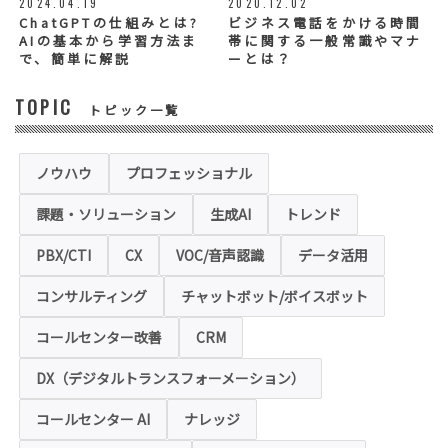
2024.04.19
2020.12.02
個人情報の記入（ウェブサイトへの入力を含
む）は任意ですが、「必須入力項目」に正し
ChatGPTの仕組みとは?
ビジネス電話をかける時間
くご記入いただけない場合は、商品・サービ
AIの基本から学習方法ま
帯に関する一般常識やマナ
ス等を適切にご提供できない場合がございま
で、簡単に解説
ーとは？
す。
TOPIC
トピック一覧
◆セキュリティについて
当社運営のホームページ（以下、「本ホーム
ページ」といいます。）では、お客様の個人
情報保護のため、お問い合わせ、お申込み等
ノウハウ
プロフェッショナル
でご提供いただく個人情報は「SSL（Secure
Sockets Layer）」というデータ暗号化技術
課題・ソリューション
生成AI
トレンド
により保護されます。SSLに対応していない
ブラウザをご利用の場合は、本ホームページ
にアクセスできなくなることや情報の入力が
PBX/CTI
CX
VOC/音声認識
データ活用
できない場合があります。
コンサルティング
チャットボット/ボイスボット
◆クッキー（Cookie）およびWebビーコン（クリ
アGIF）の利用
コールセンター改善
CRM
本ホームページの一部では、本サービスの運
用状況の把握や利便性の向上を図るため、
DX（デジタルトランスフォーメーション）
「クッキー」および「webビーコン」という
技術を利用し情報を収集する場合があります
コールセンター AI
ナレッジ
が、これによりお客様のお名前、ご住所、電
話番号、メールアドレス等の個人を特定する