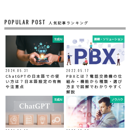
ビスに関する情報の提供やイベント、セミナ
ー、展示会等のご案内をするため
POPULAR POST
④ 個人データの管理について責任を有する者
人気記事ランキング
リードプラス株式会社
生成AI
課題・ソリューション
⑤ 取得方法
当社ウェブサイトへの入力
◆個人情報の外部委託
利用目的の範囲内で、お客様の個人情報を当
2024.05.31
2022.05.17
社グループ会社や委託業者が使用することが
ChatGPTの日本語での使
PBXとは？電話交換機の仕
ございます。個人情報を委託する場合は、当
い方は？日本語設定の有無
組み・機能から種類・選び
社が規定する基準を満たす委託業者を選定
や注意点
方まで図解でわかりやすく
し、適切な取扱いが行われるよう管理・監督
解説
いたします。
生成AI
ノウハウ
◆個人情報の提示の任意性
お問い合わせ内容、お申込み内容について
は、電話や電子メールでご回答・ご連絡をさ
せていただきますので、必須項目についてご
記入をお願いいたします。