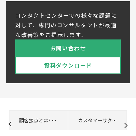
◆個人情報の共同利用
当社は下記会社との間で、お客様の個人情報
コンタクトセンターでの様々な課題に
を次のとおり共同して利用いたします。
対して、専門のコンサルタントが最適
① 共同利用する者の範囲
な改善策をご提示します。
株式会社ベルシステム24ホールディングス
株式会社ベルシステム24ホールディングスの
お問い合わせ
プライバシーポリシーは
こちら
をご覧ください
株式会社ベルシステム24
資料ダウンロード
株式会社ベルシステム24のプライバシーポリ
シーは
こちら
をご覧ください
② 共同で利用される個人データの項目
所属組織名（会社名・団体名等）、氏名、部
署、役職、業種、ご住所、電話番号、E-Mail
アドレス
③ 共同して利用する者の利用目的
顧客接点とは? 強化する重要性や取り組みのポイント
カスタマーサクセスとは? 業務内容やメリット､指標をわかりやすく解説
・お問い合わせいただいた内容やご相談に対
応するため
・電話、または電子メールによる商品・サー