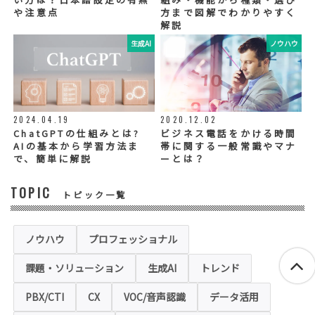
社が規定する基準を満たす委託業者を選定
や注意点
方まで図解でわかりやすく
し、適切な取扱いが行われるよう管理・監督
解説
いたします。
生成AI
ノウハウ
◆個人情報の提示の任意性
お問い合わせ内容、お申込み内容について
は、電話や電子メールでご回答・ご連絡をさ
せていただきますので、必須項目についてご
記入をお願いいたします。
2024.04.19
2020.12.02
個人情報の記入（ウェブサイトへの入力を含
む）は任意ですが、「必須入力項目」に正し
ChatGPTの仕組みとは?
ビジネス電話をかける時間
くご記入いただけない場合は、商品・サービ
AIの基本から学習方法ま
帯に関する一般常識やマナ
ス等を適切にご提供できない場合がございま
で、簡単に解説
ーとは？
す。
TOPIC
トピック一覧
◆セキュリティについて
当社運営のホームページ（以下、「本ホーム
ページ」といいます。）では、お客様の個人
情報保護のため、お問い合わせ、お申込み等
ノウハウ
プロフェッショナル
でご提供いただく個人情報は「SSL（Secure
Sockets Layer）」というデータ暗号化技術
課題・ソリューション
生成AI
トレンド
により保護されます。SSLに対応していない
ブラウザをご利用の場合は、本ホームページ
にアクセスできなくなることや情報の入力が
PBX/CTI
CX
VOC/音声認識
データ活用
できない場合があります。