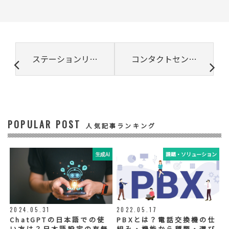
② 共同で利用される個人データの項目
所属組織名（会社名・団体名等）、氏名、部
署、役職、業種、ご住所、電話番号、E-Mail
アドレス
③ 共同して利用する者の利用目的
ステーションリンクの機能と基本操作
コンタクトセンターとは?コールセンターとの違いと役割､仕事内容
・お問い合わせいただいた内容やご相談に対
応するため
・電話、または電子メールによる商品・サー
ビスに関する情報の提供やイベント、セミナ
ー、展示会等のご案内をするため
POPULAR POST
④ 個人データの管理について責任を有する者
人気記事ランキング
リードプラス株式会社
生成AI
課題・ソリューション
⑤ 取得方法
当社ウェブサイトへの入力
◆個人情報の外部委託
利用目的の範囲内で、お客様の個人情報を当
2024.05.31
2022.05.17
社グループ会社や委託業者が使用することが
ChatGPTの日本語での使
PBXとは？電話交換機の仕
ございます。個人情報を委託する場合は、当
い方は？日本語設定の有無
組み・機能から種類・選び