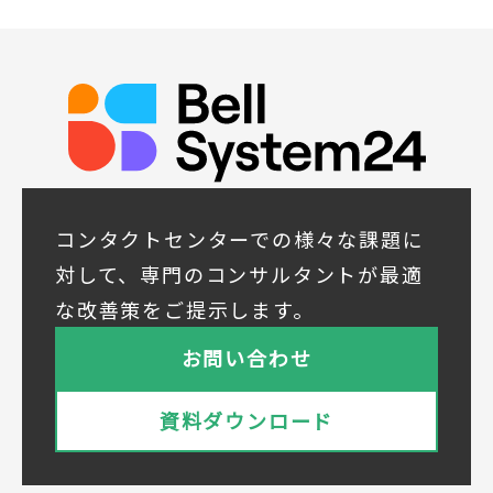
るため
(5)顧客サービスの向上や新サービスの研究開
発に活かすため
◆取得する個人データの項目
所属組織名（会社名・団体名等）、氏名、部
署、役職、業種、ご住所、電話番号、E-Mail
アドレス
◆個人情報の共同利用
当社は下記会社との間で、お客様の個人情報
コンタクトセンターでの様々な課題に
を次のとおり共同して利用いたします。
対して、専門のコンサルタントが最適
① 共同利用する者の範囲
な改善策をご提示します。
株式会社ベルシステム24ホールディングス
株式会社ベルシステム24ホールディングスの
お問い合わせ
プライバシーポリシーは
こちら
をご覧ください
株式会社ベルシステム24
資料ダウンロード
株式会社ベルシステム24のプライバシーポリ
シーは
こちら
をご覧ください