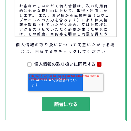
お客様からいただく個人情報は、次の利用目
的に必要な範囲内において、取得・利用いた
します。 また、お客様から直接書面（当ウェ
ブサイトへの入力を含みます）により個人情
報を取得させていただく場合、又はお客様に
アクセスさせていただく必要が生じた場合に
は、その都度、目的等を明示し同意を得たう
えで取得又はアクセスさせていただきます。
個人情報の取り扱いについて同意いただける場
合は、同意するをチェックしてください。
なお、通話内容の確認や応対品質の評価・研
修を通じて顧客満足の向上を図るために、お
客様との通話内容を書面、音声又は電子的方
個人情報の取り扱いに同意する
*
法により記録させていただくことがありま
す。
◆個人情報の利用目的
(1) お問い合わせいただいた内容やご相談に
対応するため
(2) 商品・サービスの提案、商談、契約の履
行、その他業務上必要な事務連絡を行うため
(3) ご要望いただいた資料の発送や確認した
結果をお客様に報告するため
(4) ダイレクトメール、電子メール、電話等
による商品・サービスに関する情報の提供や
イベント、セミナー、展示会等のご案内をす