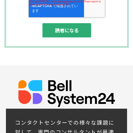
◆個人情報の利用目的
(1) お問い合わせいただいた内容やご相談に
対応するため
(2) 商品・サービスの提案、商談、契約の履
行、その他業務上必要な事務連絡を行うため
(3) ご要望いただいた資料の発送や確認した
結果をお客様に報告するため
(4) ダイレクトメール、電子メール、電話等
による商品・サービスに関する情報の提供や
イベント、セミナー、展示会等のご案内をす
るため
(5)顧客サービスの向上や新サービスの研究開
発に活かすため
◆取得する個人データの項目
所属組織名（会社名・団体名等）、氏名、部
署、役職、業種、ご住所、電話番号、E-Mail
アドレス
◆個人情報の共同利用
当社は下記会社との間で、お客様の個人情報
コンタクトセンターでの様々な課題に
を次のとおり共同して利用いたします。
対して、専門のコンサルタントが最適