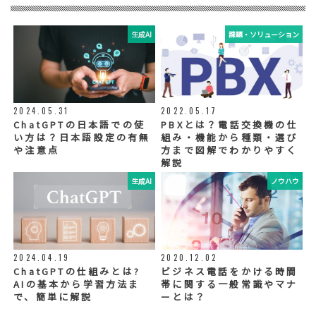
リードプラス株式会社
生成AI
課題・ソリューション
⑤ 取得方法
当社ウェブサイトへの入力
◆個人情報の外部委託
利用目的の範囲内で、お客様の個人情報を当
2024.05.31
2022.05.17
社グループ会社や委託業者が使用することが
ChatGPTの日本語での使
PBXとは？電話交換機の仕
ございます。個人情報を委託する場合は、当
い方は？日本語設定の有無
組み・機能から種類・選び
社が規定する基準を満たす委託業者を選定
や注意点
方まで図解でわかりやすく
し、適切な取扱いが行われるよう管理・監督
解説
いたします。
生成AI
ノウハウ
◆個人情報の提示の任意性
お問い合わせ内容、お申込み内容について
は、電話や電子メールでご回答・ご連絡をさ
せていただきますので、必須項目についてご
記入をお願いいたします。
2024.04.19
2020.12.02
個人情報の記入（ウェブサイトへの入力を含
む）は任意ですが、「必須入力項目」に正し
ChatGPTの仕組みとは?
ビジネス電話をかける時間
くご記入いただけない場合は、商品・サービ
AIの基本から学習方法ま
帯に関する一般常識やマナ
ス等を適切にご提供できない場合がございま
で、簡単に解説
ーとは？
す。