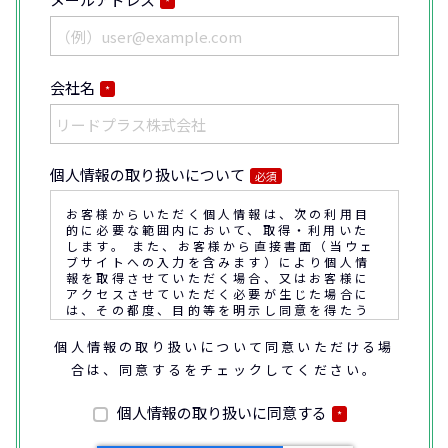
*
会社名
*
個人情報の取り扱いについて
必須
お客様からいただく個人情報は、次の利用目
的に必要な範囲内において、取得・利用いた
します。 また、お客様から直接書面（当ウェ
ブサイトへの入力を含みます）により個人情
報を取得させていただく場合、又はお客様に
アクセスさせていただく必要が生じた場合に
は、その都度、目的等を明示し同意を得たう
えで取得又はアクセスさせていただきます。
個人情報の取り扱いについて同意いただける場
合は、同意するをチェックしてください。
なお、通話内容の確認や応対品質の評価・研
修を通じて顧客満足の向上を図るために、お
客様との通話内容を書面、音声又は電子的方
個人情報の取り扱いに同意する
*
法により記録させていただくことがありま
す。