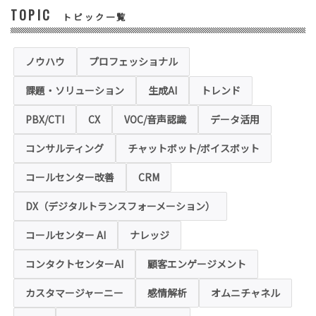
TOPIC
トピック一覧
◆セキュリティについて
当社運営のホームページ（以下、「本ホーム
ページ」といいます。）では、お客様の個人
情報保護のため、お問い合わせ、お申込み等
ノウハウ
プロフェッショナル
でご提供いただく個人情報は「SSL（Secure
Sockets Layer）」というデータ暗号化技術
課題・ソリューション
生成AI
トレンド
により保護されます。SSLに対応していない
ブラウザをご利用の場合は、本ホームページ
にアクセスできなくなることや情報の入力が
PBX/CTI
CX
VOC/音声認識
データ活用
できない場合があります。
コンサルティング
チャットボット/ボイスボット
◆クッキー（Cookie）およびWebビーコン（クリ
アGIF）の利用
コールセンター改善
CRM
本ホームページの一部では、本サービスの運
用状況の把握や利便性の向上を図るため、
DX（デジタルトランスフォーメーション）
「クッキー」および「webビーコン」という
技術を利用し情報を収集する場合があります
コールセンター AI
ナレッジ
が、これによりお客様のお名前、ご住所、電
話番号、メールアドレス等の個人を特定する
ような情報を取得することはございません。
コンタクトセンターAI
顧客エンゲージメント
お客様は、ウェブブラウザの設定変更によ
り、クッキーの受け取り拒否や警告の表示を
させることが可能ですが、クッキーの受け取
カスタマージャーニー
感情解析
オムニチャネル
りを拒否された場合、本ホームページにおい
て提供するサービスの一部をご利用できない