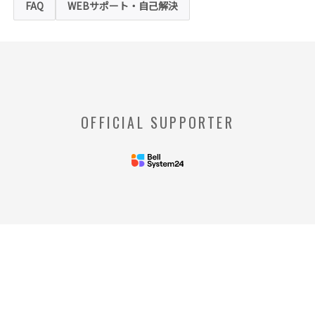
FAQ
WEBサポート・自己解決
場合がありますのでご了承ください。
※【クッキー】
ウェブサイトを管理するウェブサーバとご利
用者のウェブブラウザとの間で相互にやりと
りされる情報のことをいいます。
※【Webビーコン】
OFFICIAL SUPPORTER
お客様のコンピュータからのアクセス状況を
収集し、特定のWebページの使用率等に関す
る統計を取得できる技術のことをいいます。
◆当社の個人情報の管理者およびお問い合わせ窓
口
＜管理者＞
リードプラス株式会社 個人情
報保護管理者 情報化推進部部
長
＜個人情報に関するお問い合わ
せ窓口＞
リードプラス株式会社 個人情報問合せ窓
口 電話番号: 03-4405-8712
※受付時間：平日 午前10時00分～午後5時