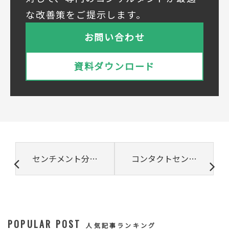
① 共同利用する者の範囲
な改善策をご提示します。
株式会社ベルシステム24ホールディングス
株式会社ベルシステム24ホールディングスの
お問い合わせ
プライバシーポリシーは
こちら
をご覧ください
株式会社ベルシステム24
資料ダウンロード
株式会社ベルシステム24のプライバシーポリ
シーは
こちら
をご覧ください
② 共同で利用される個人データの項目
所属組織名（会社名・団体名等）、氏名、部
署、役職、業種、ご住所、電話番号、E-Mail
アドレス
③ 共同して利用する者の利用目的
センチメント分析とは？実際の活用例を紹介
コンタクトセンターに最適なCRMシステムの選び方
・お問い合わせいただいた内容やご相談に対
応するため
・電話、または電子メールによる商品・サー
ビスに関する情報の提供やイベント、セミナ
ー、展示会等のご案内をするため
POPULAR POST
④ 個人データの管理について責任を有する者
人気記事ランキング