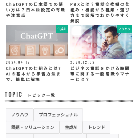
社グループ会社や委託業者が使用することが
ChatGPTの日本語での使
PBXとは？電話交換機の仕
ございます。個人情報を委託する場合は、当
い方は？日本語設定の有無
組み・機能から種類・選び
社が規定する基準を満たす委託業者を選定
や注意点
方まで図解でわかりやすく
し、適切な取扱いが行われるよう管理・監督
解説
いたします。
生成AI
ノウハウ
◆個人情報の提示の任意性
お問い合わせ内容、お申込み内容について
は、電話や電子メールでご回答・ご連絡をさ
せていただきますので、必須項目についてご
記入をお願いいたします。
2024.04.19
2020.12.02
個人情報の記入（ウェブサイトへの入力を含
む）は任意ですが、「必須入力項目」に正し
ChatGPTの仕組みとは?
ビジネス電話をかける時間
くご記入いただけない場合は、商品・サービ
AIの基本から学習方法ま
帯に関する一般常識やマナ
ス等を適切にご提供できない場合がございま
で、簡単に解説
ーとは？
す。
TOPIC
トピック一覧
◆セキュリティについて
当社運営のホームページ（以下、「本ホーム
ページ」といいます。）では、お客様の個人
情報保護のため、お問い合わせ、お申込み等
ノウハウ
プロフェッショナル
でご提供いただく個人情報は「SSL（Secure
Sockets Layer）」というデータ暗号化技術
課題・ソリューション
生成AI
トレンド
により保護されます。SSLに対応していない
ブラウザをご利用の場合は、本ホームページ