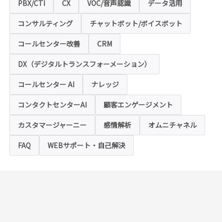
にアクセスできなくなることや情報の入力が
PBX/CTI
CX
VOC/音声認識
データ活用
できない場合があります。
コンサルティング
チャットボット/ボイスボット
◆クッキー（Cookie）およびWebビーコン（クリ
アGIF）の利用
コールセンター改善
CRM
本ホームページの一部では、本サービスの運
用状況の把握や利便性の向上を図るため、
DX（デジタルトランスフォーメーション）
「クッキー」および「webビーコン」という
技術を利用し情報を収集する場合があります
コールセンター AI
ナレッジ
が、これによりお客様のお名前、ご住所、電
話番号、メールアドレス等の個人を特定する
ような情報を取得することはございません。
コンタクトセンターAI
顧客エンゲージメント
お客様は、ウェブブラウザの設定変更によ
り、クッキーの受け取り拒否や警告の表示を
させることが可能ですが、クッキーの受け取
カスタマージャーニー
感情解析
オムニチャネル
りを拒否された場合、本ホームページにおい
て提供するサービスの一部をご利用できない
FAQ
WEBサポート・自己解決
場合がありますのでご了承ください。
※【クッキー】
ウェブサイトを管理するウェブサーバとご利
用者のウェブブラウザとの間で相互にやりと
りされる情報のことをいいます。
※【Webビーコン】