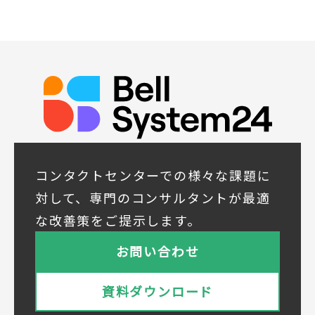
による商品・サービスに関する情報の提供や
イベント、セミナー、展示会等のご案内をす
るため
(5)顧客サービスの向上や新サービスの研究開
発に活かすため
◆取得する個人データの項目
所属組織名（会社名・団体名等）、氏名、部
署、役職、業種、ご住所、電話番号、E-Mail
アドレス
◆個人情報の共同利用
当社は下記会社との間で、お客様の個人情報
コンタクトセンターでの様々な課題に
を次のとおり共同して利用いたします。
対して、専門のコンサルタントが最適
① 共同利用する者の範囲
な改善策をご提示します。
株式会社ベルシステム24ホールディングス
株式会社ベルシステム24ホールディングスの
お問い合わせ
プライバシーポリシーは
こちら
をご覧ください
株式会社ベルシステム24
資料ダウンロード
株式会社ベルシステム24のプライバシーポリ
シーは
こちら
をご覧ください