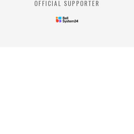
OFFICIAL SUPPORTER
お客様のコンピュータからのアクセス状況を
収集し、特定のWebページの使用率等に関す
る統計を取得できる技術のことをいいます。
◆当社の個人情報の管理者およびお問い合わせ窓
口
＜管理者＞
リードプラス株式会社 個人情
報保護管理者 情報化推進部部
長
＜個人情報に関するお問い合わ
せ窓口＞
リードプラス株式会社 個人情報問合せ窓
口 電話番号: 03-4405-8712
※受付時間：平日 午前10時00分～午後5時
00分
ご提供いただいた情報はリードプラス株式会
社の『プライバシーポリシー』に沿い厳重に
管理いたします。
『
個人情報取扱同意書
』をご覧頂き、ご登録いた
だいた情報の取り扱いについて ご確認、ご同
意のうえ、フォームをご送信ください。