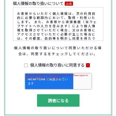
個人情報の取り扱いについて
必須
お客様からいただく個人情報は、次の利用目
的に必要な範囲内において、取得・利用いた
します。 また、お客様から直接書面（当ウェ
ブサイトへの入力を含みます）により個人情
報を取得させていただく場合、又はお客様に
アクセスさせていただく必要が生じた場合に
は、その都度、目的等を明示し同意を得たう
えで取得又はアクセスさせていただきます。
個人情報の取り扱いについて同意いただける場
合は、同意するをチェックしてください。
なお、通話内容の確認や応対品質の評価・研
修を通じて顧客満足の向上を図るために、お
客様との通話内容を書面、音声又は電子的方
個人情報の取り扱いに同意する
*
法により記録させていただくことがありま
す。
◆個人情報の利用目的
(1) お問い合わせいただいた内容やご相談に
対応するため
(2) 商品・サービスの提案、商談、契約の履
行、その他業務上必要な事務連絡を行うため
(3) ご要望いただいた資料の発送や確認した
結果をお客様に報告するため
(4) ダイレクトメール、電子メール、電話等