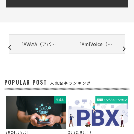
② 共同で利用される個人データの項目
所属組織名（会社名・団体名等）、氏名、部
署、役職、業種、ご住所、電話番号、E-Mail
アドレス
③ 共同して利用する者の利用目的
「AVAYA（アバイア）」とは? 特徴や選定メリットを解説
「AmiVoice（アミボイス）」とは? 特徴や機能、導入メリットを解説
・お問い合わせいただいた内容やご相談に対
応するため
・電話、または電子メールによる商品・サー
ビスに関する情報の提供やイベント、セミナ
ー、展示会等のご案内をするため
POPULAR POST
④ 個人データの管理について責任を有する者
人気記事ランキング
リードプラス株式会社
生成AI
課題・ソリューション
⑤ 取得方法
当社ウェブサイトへの入力
◆個人情報の外部委託
利用目的の範囲内で、お客様の個人情報を当
2024.05.31
2022.05.17