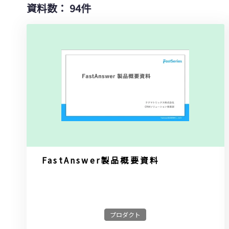
資料数：
94
件
FastAnswer製品概要資料
プロダクト